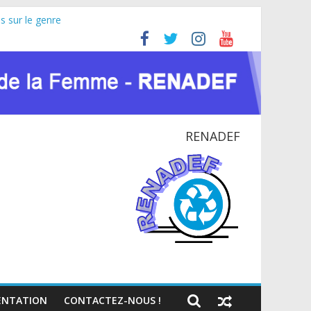
s sur le genre
Africaine (JIFA) 2026
idoyer pour la paix et le dialogue national
E NATIONAL EN RDC
contexte du VIH et des crises humanitaires
RENADEF
NTATION
CONTACTEZ-NOUS !