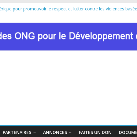
érique pour promouvoir le respect et lutter contre les violences basée
cipe au lancement officiel de la Journée Internationale de la Femme 
pulsion de Marie Nyombo Zaina, le CPD et RENADEF renforcent leur pla
GC8 DU FONDS MONDIAL : LE RENADEF CONTRIBUE AU DIALOGU
ltation sur les approches innovantes de lutte contre les VBG dans le 
PARTÉNAIRES
ANNONCES
FAITES UN DON
DOCUME