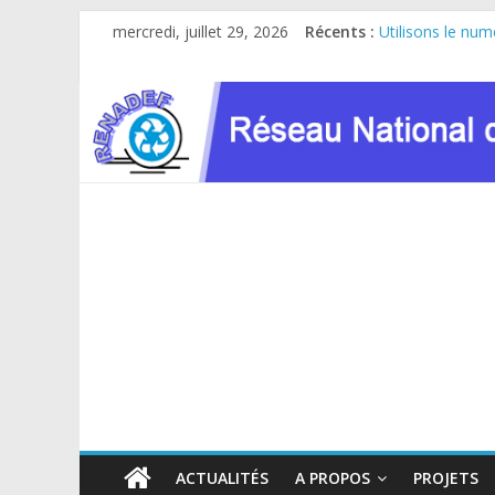
Passer
mercredi, juillet 29, 2026
Récents :
Utilisons le num
au
Le RENADEF parti
contenu
RDC : Sous l’im
FINANCEMENT 
Atelier de consu
ACTUALITÉS
A PROPOS
PROJETS