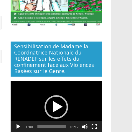
Sensibilisation de Madame la
Coordnatrice Nationale du
RENADEF sur les effets du
confinement face aux Violences
Basées sur le Genre.
Lecteur
vidéo
00:00
01:12