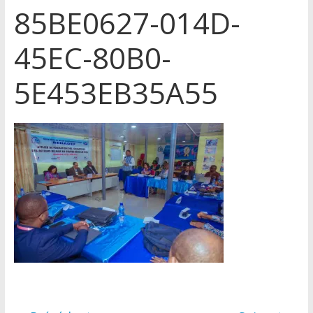
85BE0627-014D-
45EC-80B0-
5E453EB35A55