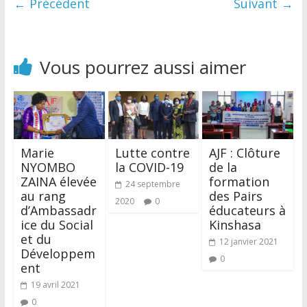
← Précédent
Suivant →
Vous pourrez aussi aimer
Marie
Lutte contre
AJF : Clôture
NYOMBO
la COVID-19
de la
ZAINA élevée
formation
24 septembre
au rang
des Pairs
2020
0
d’Ambassadr
éducateurs à
ice du Social
Kinshasa
et du
12 janvier 2021
Développem
0
ent
19 avril 2021
0