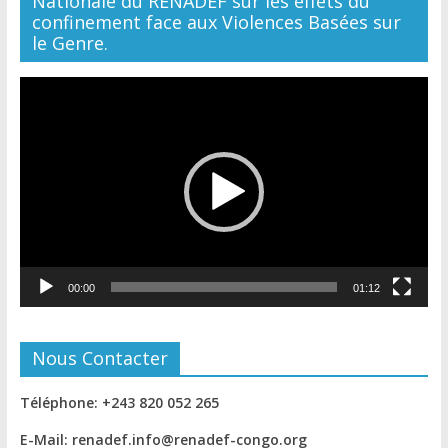
Nationale du RENADEF sur les effets du
confinement face aux Violences Basées sur
le Genre.
Lecteur
vidéo
00:00
01:12
Nous Contacter
Téléphone: +243 820 052 265
E-Mail: renadef.info@renadef-congo.org