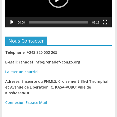
00:00
01:12
Nous Contacter
Téléphone: +243 820 052 265
E-Mail: renadef.info@renadef-congo.org
Laisser un courriel
Adresse: Enceinte du PNMLS, Croisement Blvd Triomphal
et Avenue de Libération, C. KASA-VUBU; Ville de
Kinshasa
/RDC
Connexion
Espace Mail