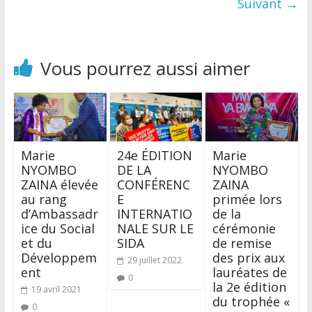
Suivant →
Vous pourrez aussi aimer
Marie
24e ÉDITION
Marie
NYOMBO
DE LA
NYOMBO
ZAINA élevée
CONFÉRENC
ZAINA
au rang
E
primée lors
d’Ambassadr
INTERNATIO
de la
ice du Social
NALE SUR LE
cérémonie
et du
SIDA
de remise
Développem
des prix aux
29 juillet 2022
ent
lauréates de
0
la 2e édition
19 avril 2021
du trophée «
0