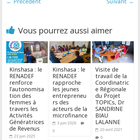
← Précédent
Suivant →
Vous pourrez aussi aimer
Kinshasa : le
Kinshasa : le
Visite de
RENADEF
RENADEF
travail de la
renforce
rapproche
Coordinatric
l’autonomisa
les jeunes
e Régionale
tion des
entrepreneu
du Projet
femmes à
rs des
TOPICs, Dr
travers les
acteurs de la
SANDRINE
Activités
microfinance
BIAU
Génératrices
LALANNE
3 juin 2026
de Revenus
20 avril 2021
0
23 juin 2025
0