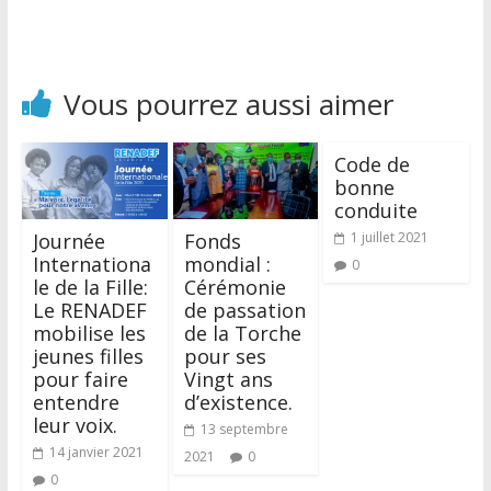
Vous pourrez aussi aimer
Code de
bonne
conduite
Journée
Fonds
1 juillet 2021
Internationa
mondial :
0
le de la Fille:
Cérémonie
Le RENADEF
de passation
mobilise les
de la Torche
jeunes filles
pour ses
pour faire
Vingt ans
entendre
d’existence.
leur voix.
13 septembre
14 janvier 2021
2021
0
0