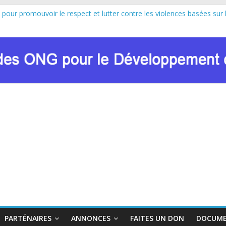
 pour promouvoir le respect et lutter contre les violences basées sur 
au lancement officiel de la Journée Internationale de la Femme Africa
n de Marie Nyombo Zaina, le CPD et RENADEF renforcent leur plaidoyer
U FONDS MONDIAL : LE RENADEF CONTRIBUE AU DIALOGUE NA
n sur les approches innovantes de lutte contre les VBG dans le contex
PARTÉNAIRES
ANNONCES
FAITES UN DON
DOCUME