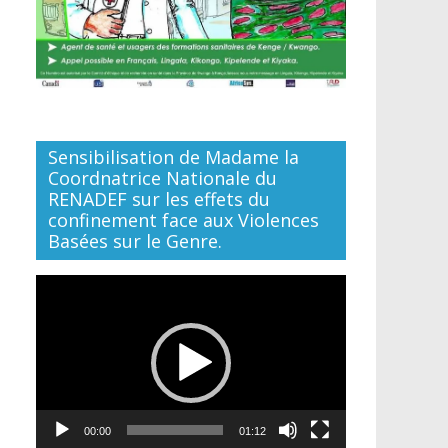
Sensibilisation de Madame la
Coordnatrice Nationale du
RENADEF sur les effets du
confinement face aux Violences
Basées sur le Genre.
Lecteur
vidéo
00:00
01:12