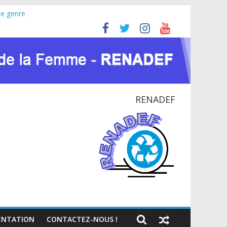
le genre
ine (JIFA) 2026
 pour la paix et le dialogue national
TIONAL EN RDC
te du VIH et des crises humanitaires
RENADEF
NTATION
CONTACTEZ-NOUS !