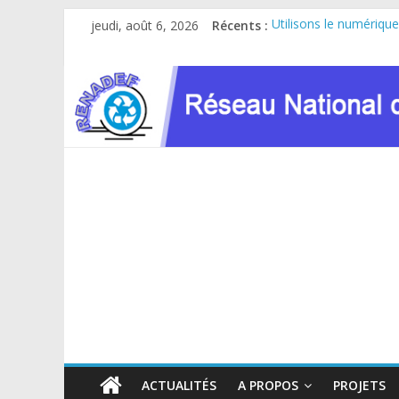
Passer
jeudi, août 6, 2026
Récents :
Utilisons le numérique
au
Le RENADEF participe 
contenu
RDC : Sous l’impulsio
FINANCEMENT GC8 D
Atelier de consultatio
ACTUALITÉS
A PROPOS
PROJETS